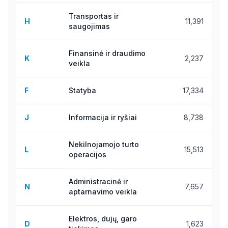
Transportas ir
H
11,391
saugojimas
Finansinė ir draudimo
K
2,237
veikla
F
Statyba
17,334
J
Informacija ir ryšiai
8,738
Nekilnojamojo turto
L
15,513
operacijos
Administracinė ir
N
7,657
aptarnavimo veikla
Elektros, dujų, garo
D
1,623