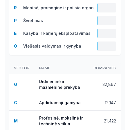
1.1 B
R
Meninė, pramoginė ir poilsio organizavimo veikla
1.0 B
P
Švietimas
609.2
B
Kasyba ir karjerų eksploatavimas
M
303.6
O
Viešasis valdymas ir gynyba
M
247.3
M
SECTOR
NAME
COMPANIES
Didmeninė ir
G
32,867
mažmeninė prekyba
C
Apdirbamoji gamyba
12,147
Profesinė, mokslinė ir
M
21,422
techninė veikla