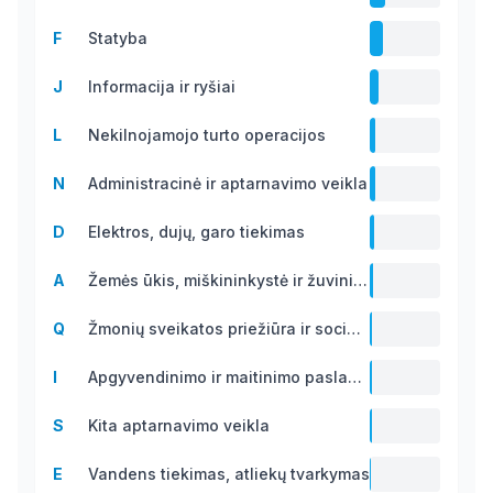
13.8
F
Statyba
B
11.7 B
J
Informacija ir ryšiai
7.7 B
L
Nekilnojamojo turto operacijos
5.0 B
N
Administracinė ir aptarnavimo veikla
4.8 B
D
Elektros, dujų, garo tiekimas
4.1 B
A
Žemės ūkis, miškininkystė ir žuvininkystė
2.8 B
Q
Žmonių sveikatos priežiūra ir socialinis darbas
2.1 B
I
Apgyvendinimo ir maitinimo paslaugų veikla
2.0 B
S
Kita aptarnavimo veikla
1.6 B
E
Vandens tiekimas, atliekų tvarkymas