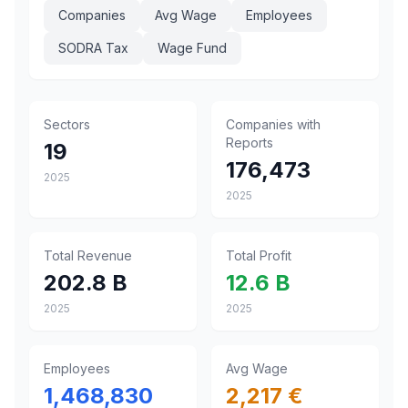
Companies
Avg Wage
Employees
SODRA Tax
Wage Fund
Sectors
Companies with
Reports
19
176,473
2025
2025
Total Revenue
Total Profit
202.8 B
12.6 B
2025
2025
Employees
Avg Wage
1,468,830
2,217 €