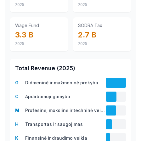
2025
2025
Wage Fund
SODRA Tax
3.3 B
2.7 B
2025
2025
Total Revenue
(
2025
)
G
Didmeninė ir mažmeninė prekyba
61.1 B
C
Apdirbamoji gamyba
32.2
M
Profesinė, mokslinė ir techninė veikla
B
31.3
H
Transportas ir saugojimas
B
19.2
K
Finansinė ir draudimo veikla
B