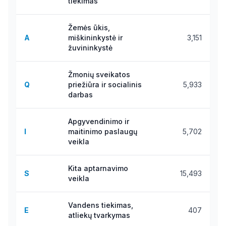
tiekimas
Žemės ūkis,
A
miškininkystė ir
3,151
žuvininkystė
Žmonių sveikatos
Q
priežiūra ir socialinis
5,933
darbas
Apgyvendinimo ir
I
maitinimo paslaugų
5,702
veikla
Kita aptarnavimo
S
15,493
veikla
Vandens tiekimas,
E
407
atliekų tvarkymas