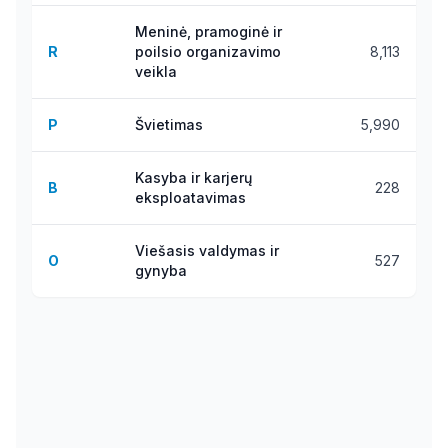
Meninė, pramoginė ir
R
poilsio organizavimo
8,113
veikla
P
Švietimas
5,990
Kasyba ir karjerų
B
228
eksploatavimas
Viešasis valdymas ir
O
527
gynyba