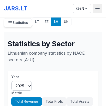
JARS.LT
EN
LT
EE
LV
UK
Statistics
Statistics by Sector
Lithuanian company statistics by NACE
sectors (A-U)
Year
Metric
Total Revenue
Total Profit
Total Assets