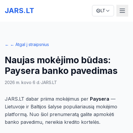
JARS.LT
LT
←
← Atgal į straipsnius
Naujas mokėjimo būdas:
Paysera banko pavedimas
2026 m. kovo 6 d.
·
JARS.LT
JARS.LT dabar priima mokėjimus per
Paysera
—
Lietuvoje ir Baltijos šalyse populiariausią mokėjimo
platformą. Nuo šiol prenumeratą galite apmokėti
banko pavedimu, nereikia kredito kortelės.