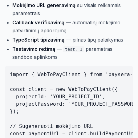
Mokėjimo URL generavimą
su visais reikiamais
parametrais
Callback verifikavimą
— automatinį mokėjimo
patvirtinimų apdorojimą
TypeScript tipizavimą
— pilnas tipų palaikymas
Testavimo režimą
—
parametras
test: 1
sandbox aplinkoms
import { WebToPayClient } from 'paysera-we
const client = new WebToPayClient({

  projectId: 'YOUR_PROJECT_ID',

  projectPassword: 'YOUR_PROJECT_PASSWORD'
});

// Sugeneruoti mokėjimo URL

const paymentUrl = client.buildPaymentUrl(