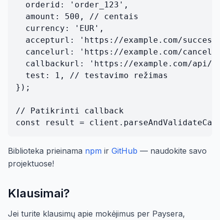
  orderid: 'order_123',

  amount: 500, // centais

  currency: 'EUR',

  accepturl: 'https://example.com/success'
  cancelurl: 'https://example.com/cancel',
  callbackurl: 'https://example.com/api/ca
  test: 1, // testavimo režimas

});

// Patikrinti callback

Biblioteka prieinama
npm
ir
GitHub
— naudokite savo
projektuose!
Klausimai?
Jei turite klausimų apie mokėjimus per Paysera,