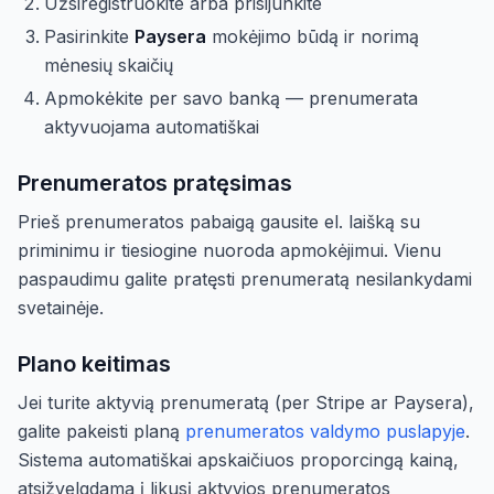
Užsiregistruokite arba prisijunkite
Pasirinkite
Paysera
mokėjimo būdą ir norimą
mėnesių skaičių
Apmokėkite per savo banką — prenumerata
aktyvuojama automatiškai
Prenumeratos pratęsimas
Prieš prenumeratos pabaigą gausite el. laišką su
priminimu ir tiesiogine nuoroda apmokėjimui. Vienu
paspaudimu galite pratęsti prenumeratą nesilankydami
svetainėje.
Plano keitimas
Jei turite aktyvią prenumeratą (per Stripe ar Paysera),
galite pakeisti planą
prenumeratos valdymo puslapyje
.
Sistema automatiškai apskaičiuos proporcingą kainą,
atsižvelgdama į likusį aktyvios prenumeratos