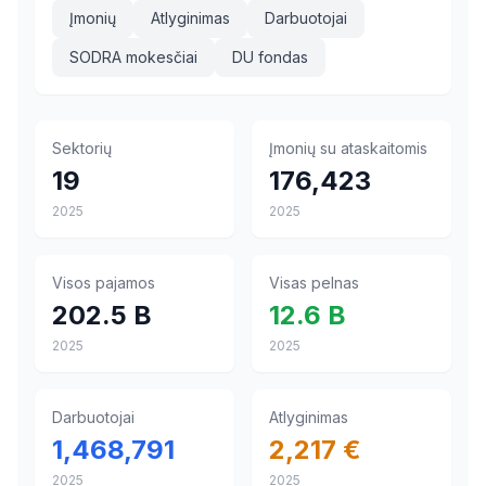
Įmonių
Atlyginimas
Darbuotojai
SODRA mokesčiai
DU fondas
Sektorių
Įmonių su ataskaitomis
19
176,423
2025
2025
Visos pajamos
Visas pelnas
202.5 B
12.6 B
2025
2025
Darbuotojai
Atlyginimas
1,468,791
2,217 €
2025
2025