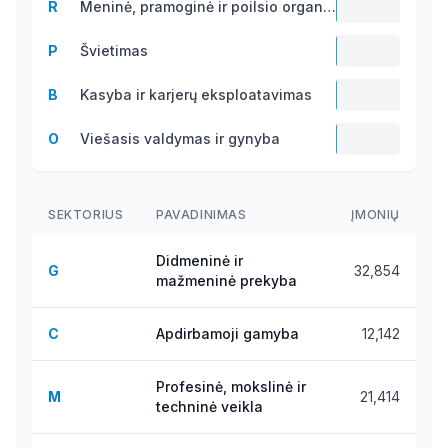
R
Meninė, pramoginė ir poilsio organizavimo veikla
996.9
P
Švietimas
M
601.9
B
Kasyba ir karjerų eksploatavimas
M
303.6
O
Viešasis valdymas ir gynyba
M
247.3
M
SEKTORIUS
PAVADINIMAS
ĮMONIŲ
Didmeninė ir
G
32,854
mažmeninė prekyba
C
Apdirbamoji gamyba
12,142
Profesinė, mokslinė ir
M
21,414
techninė veikla