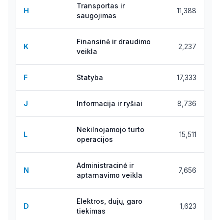
Transportas ir
H
11,388
saugojimas
Finansinė ir draudimo
K
2,237
veikla
F
Statyba
17,333
J
Informacija ir ryšiai
8,736
Nekilnojamojo turto
L
15,511
operacijos
Administracinė ir
N
7,656
aptarnavimo veikla
Elektros, dujų, garo
D
1,623
tiekimas