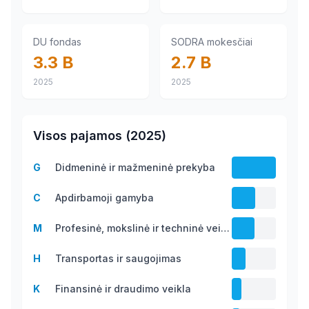
DU fondas
SODRA mokesčiai
3.3 B
2.7 B
2025
2025
Visos pajamos
(
2025
)
G
Didmeninė ir mažmeninė prekyba
61.1 B
C
Apdirbamoji gamyba
32.2
M
Profesinė, mokslinė ir techninė veikla
B
31.2
H
Transportas ir saugojimas
B
19.1 B
K
Finansinė ir draudimo veikla
13.8