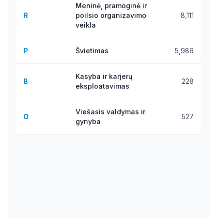
Meninė, pramoginė ir
R
poilsio organizavimo
8,111
veikla
P
Švietimas
5,986
Kasyba ir karjerų
B
228
eksploatavimas
Viešasis valdymas ir
O
527
gynyba