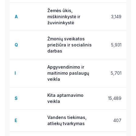
Žemės ūkis,
A
miškininkystė ir
3,149
žuvininkystė
Žmonių sveikatos
Q
priežiūra ir socialinis
5,931
darbas
Apgyvendinimo ir
I
maitinimo paslaugų
5,701
veikla
Kita aptarnavimo
S
15,489
veikla
Vandens tiekimas,
E
407
atliekų tvarkymas