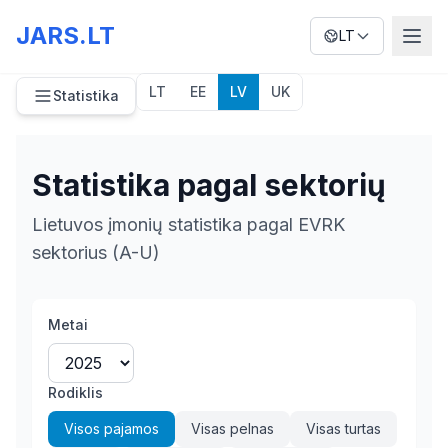
JARS.LT
LT
LT
EE
LV
UK
Statistika
Statistika pagal sektorių
Lietuvos įmonių statistika pagal EVRK
sektorius (A-U)
Metai
Rodiklis
Visos pajamos
Visas pelnas
Visas turtas