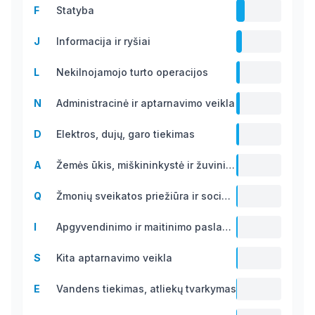
F
Statyba
B
11.7 B
J
Informacija ir ryšiai
7.7 B
L
Nekilnojamojo turto operacijos
5.0 B
N
Administracinė ir aptarnavimo veikla
4.8 B
D
Elektros, dujų, garo tiekimas
4.1 B
A
Žemės ūkis, miškininkystė ir žuvininkystė
2.8 B
Q
Žmonių sveikatos priežiūra ir socialinis darbas
2.1 B
I
Apgyvendinimo ir maitinimo paslaugų veikla
2.0 B
S
Kita aptarnavimo veikla
1.6 B
E
Vandens tiekimas, atliekų tvarkymas
1.1 B