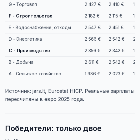
G - Торговля
2 427 €
2 410 €
1 9
F - Строительство
2 182 €
2 115 €
1 6
E - Водоснабжение, отходы
2 547 €
2 451 €
1 9
D - Энергетика
2 566 €
2 542 €
2 
C - Производство
2 356 €
2 342 €
1 8
B - Добыча
2 611 €
2 542 €
2 0
A - Сельское хозяйство
1 986 €
2 023 €
1 6
Источник: jars.lt, Eurostat HICP. Реальные зарплаты
пересчитаны в евро 2025 года.
Победители: только двое