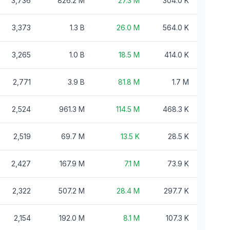
3,736
826.2 M
27.3 M
304.0 K
3,373
1.3 B
26.0 M
564.0 K
3,265
1.0 B
18.5 M
414.0 K
2,771
3.9 B
81.8 M
1.7 M
2,524
961.3 M
114.5 M
468.3 K
2,519
69.7 M
13.5 K
28.5 K
2,427
167.9 M
7.1 M
73.9 K
2,322
507.2 M
28.4 M
297.7 K
2,154
192.0 M
8.1 M
107.3 K