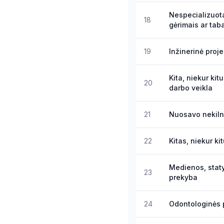
Nespecializuot
18
gėrimais ar tab
19
Inžinerinė proj
Kita, niekur kit
20
darbo veikla
21
Nuosavo nekilno
22
Kitas, niekur ki
Medienos, staty
23
prekyba
24
Odontologinės p