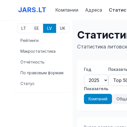
JARS.LT
Компании
Адреса
Статис
LT
EE
LV
UK
Статисти
Рейтинги
Статистика литовск
Макростатистика
Отчётность
Год
Показат
По правовым формам
Статус
Показатель
Компаний
Обща