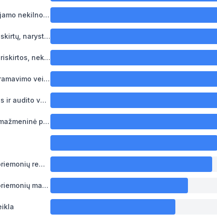
6,023
Nuosavo arba nuomojamo nekilnojamojo turto nuoma ir eksploatavimas
5,951
Kitų, niekur kitur nepriskirtų, narystės organizacijų veikla
5,947
Kitos, niekur kitur nepriskirtos, nekilnojamojo turto operacijos už atlygį arba pagal sutartį
5,687
Kita kompiuterių programavimo veikla
4,074
Apskaitos, buhalterijos ir audito veikla; konsultacijos mokesčių klausimais
3,831
Kita nespecializuota mažmeninė prekyba
3,736
3,373
Variklinių transporto priemonių remontas ir techninė priežiūra
3,265
Variklinių transporto priemonių mažmeninė prekyba
2,771
ikla