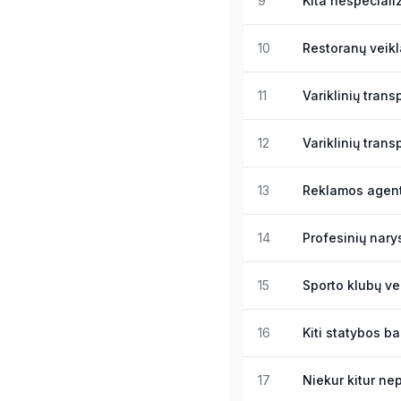
9
Kita nespecial
10
Restoranų veikl
11
Variklinių tran
12
Variklinių tran
13
Reklamos agent
14
Profesinių nary
15
Sporto klubų ve
16
Kiti statybos ba
17
Niekur kitur ne