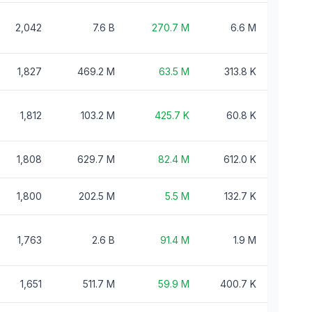
2,042
7.6 B
270.7 M
6.6 M
1,827
469.2 M
63.5 M
313.8 K
1,812
103.2 M
425.7 K
60.8 K
1,808
629.7 M
82.4 M
612.0 K
1,800
202.5 M
5.5 M
132.7 K
1,763
2.6 B
91.4 M
1.9 M
1,651
511.7 M
59.9 M
400.7 K