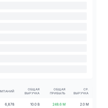
ОБЩАЯ
ОБЩАЯ
СР.
ОМПАНИЙ
ВЫРУЧКА
ПРИБЫЛЬ
ВЫРУЧКА
6,878
10.0 B
248.6 M
2.0 M