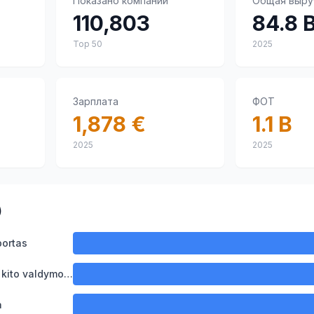
Показано компаний
Общая выру
110,803
84.8 
Top
50
2025
Зарплата
ФОТ
1,878 €
1.1 B
2025
2025
)
portas
6,878
Konsultacinė verslo ir kito valdymo veikla
6,582
a