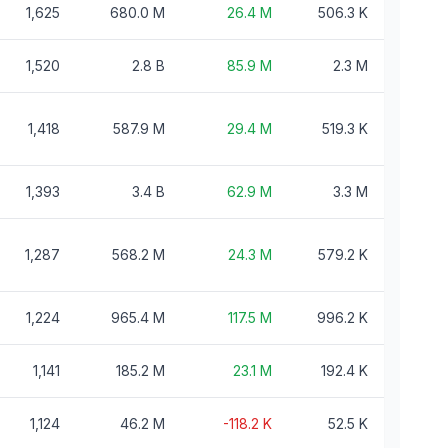
1,625
680.0 M
26.4 M
506.3 K
1,520
2.8 B
85.9 M
2.3 M
1,418
587.9 M
29.4 M
519.3 K
1,393
3.4 B
62.9 M
3.3 M
1,287
568.2 M
24.3 M
579.2 K
1,224
965.4 M
117.5 M
996.2 K
1,141
185.2 M
23.1 M
192.4 K
1,124
46.2 M
-118.2 K
52.5 K