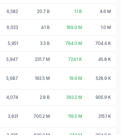
6,582
20.7 B
1.1 B
4.6 M
6,023
4.1 B
189.0 M
1.0 M
5,951
3.3 B
784.0 M
704.4 K
5,947
231.7 M
724.1 K
45.8 K
5,687
192.5 M
19.6 M
528.9 K
4,074
2.8 B
393.2 M
905.9 K
3,831
700.2 M
119.5 M
215.1 K