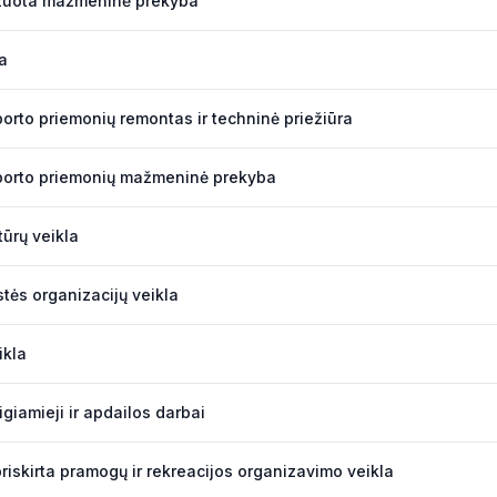
izuota mažmeninė prekyba
a
sporto priemonių remontas ir techninė priežiūra
sporto priemonių mažmeninė prekyba
ūrų veikla
stės organizacijų veikla
ikla
igiamieji ir apdailos darbai
priskirta pramogų ir rekreacijos organizavimo veikla