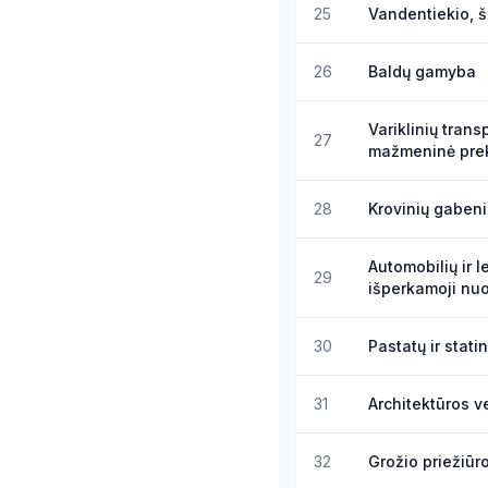
25
Vandentiekio, š
26
Baldų gamyba
Variklinių trans
27
mažmeninė pre
28
Krovinių gabeni
Automobilių ir l
29
išperkamoji nu
30
Pastatų ir stati
31
Architektūros v
32
Grožio priežiūro