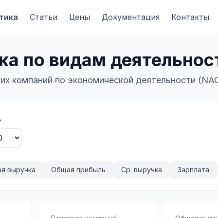
тика
Статьи
Цены
Документация
Контакты
ка по видам деятельнос
их компаний по экономической деятельности (NAC
ь
я выручка
Общая прибыль
Ср. выручка
Зарплата