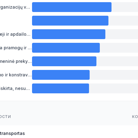
2,524
Profesinių narystės organizacijų veikla
2,519
2,427
Kiti statybos baigiamieji ir apdailos darbai
2,322
Niekur kitur nepriskirta pramogų ir rekreacijos organizavimo veikla
2,154
Nespecializuota mažmeninė prekyba daugiausia maisto produktais, gėrimais ar tabako gaminiais
2,042
Inžinerinė projektavimo ir konstravimo veikla
1,827
Kita, niekur kitur nepriskirta, nesusijusi su apgyvendinimu socialinio darbo veikla
1,812
ОСТИ
К
 transportas