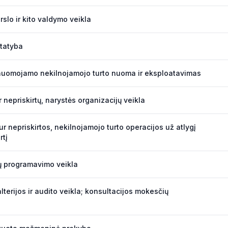
rslo ir kito valdymo veikla
statyba
uomojamo nekilnojamojo turto nuoma ir eksploatavimas
ur nepriskirtų, narystės organizacijų veikla
tur nepriskirtos, nekilnojamojo turto operacijos už atlygį
rtį
ų programavimo veikla
lterijos ir audito veikla; konsultacijos mokesčių