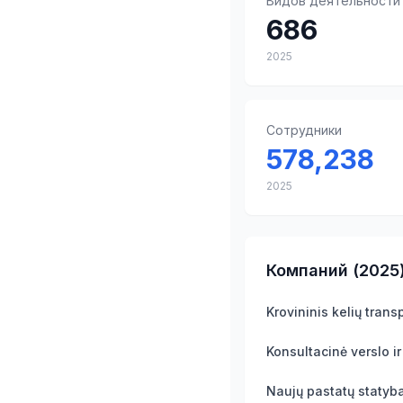
Видов деятельности
686
2025
Сотрудники
578,238
2025
Компаний
(
2025
Krovininis kelių trans
Naujų pastatų statyb