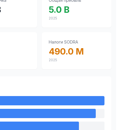
чка
Общая прибыль
B
5.0 B
2025
Налоги SODRA
490.0 M
2025