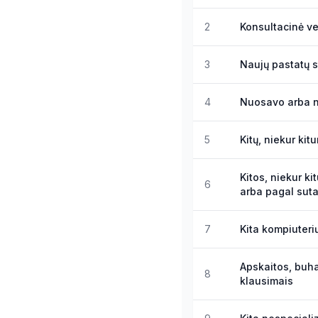
2
Konsultacinė ve
3
Naujų pastatų 
4
Nuosavo arba n
5
Kitų, niekur kit
Kitos, niekur ki
6
arba pagal suta
7
Kita kompiuteri
Apskaitos, buha
8
klausimais