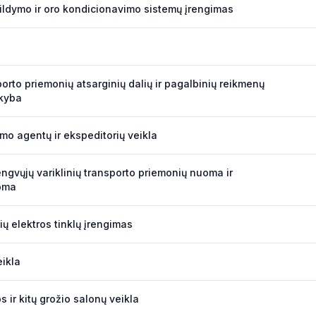
ildymo ir oro kondicionavimo sistemų įrengimas
porto priemonių atsarginių dalių ir pagalbinių reikmenų
kyba
mo agentų ir ekspeditorių veikla
engvųjų variklinių transporto priemonių nuoma ir
oma
nių elektros tinklų įrengimas
eikla
s ir kitų grožio salonų veikla