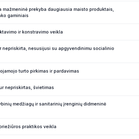
a mažmeninė prekyba daugiausia maisto produktais,
ako gaminiais
ektavimo ir konstravimo veikla
ur nepriskirta, nesusijusi su apgyvendinimu socialinio
jamojo turto pirkimas ir pardavimas
tur nepriskirtas, švietimas
binių medžiagų ir sanitarinių įrenginių didmeninė
riežiūros praktikos veikla