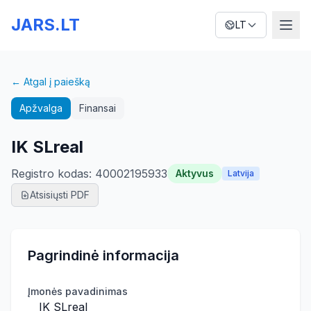
JARS.LT
LT
← Atgal į paiešką
Apžvalga
Finansai
IK SLreal
Registro kodas
:
40002195933
Aktyvus
Latvija
Atsisiųsti PDF
Pagrindinė informacija
Įmonės pavadinimas
IK SLreal