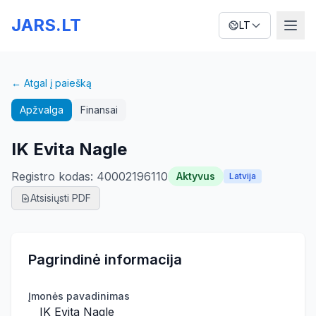
JARS.LT
LT
← Atgal į paiešką
Apžvalga
Finansai
IK Evita Nagle
Registro kodas
:
40002196110
Aktyvus
Latvija
Atsisiųsti PDF
Pagrindinė informacija
Įmonės pavadinimas
IK Evita Nagle