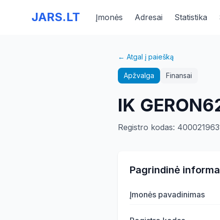
JARS.LT
Įmonės
Adresai
Statistika
← Atgal į paiešką
Apžvalga
Finansai
IK GERON6
Registro kodas
:
400021963
Pagrindinė informa
Įmonės pavadinimas