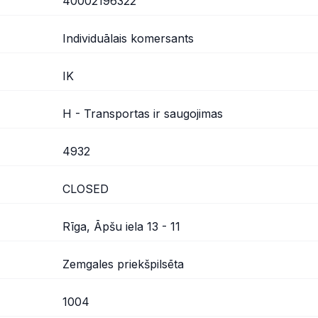
40002196322
Individuālais komersants
IK
H - Transportas ir saugojimas
4932
CLOSED
Rīga, Āpšu iela 13 - 11
Zemgales priekšpilsēta
1004