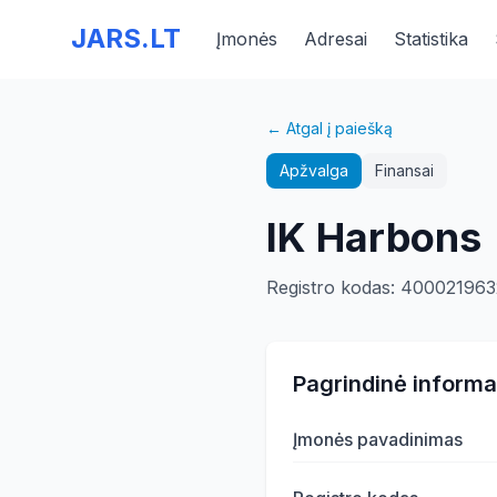
JARS.LT
Įmonės
Adresai
Statistika
← Atgal į paiešką
Apžvalga
Finansai
IK Harbons
Registro kodas
:
400021963
Pagrindinė informa
Įmonės pavadinimas