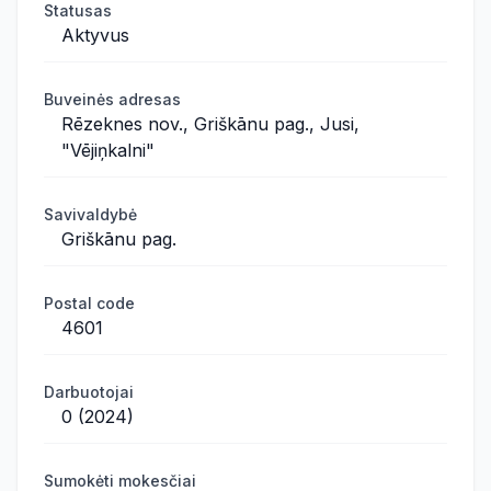
Statusas
Aktyvus
Buveinės adresas
Rēzeknes nov., Griškānu pag., Jusi,
"Vējiņkalni"
Savivaldybė
Griškānu pag.
Postal code
4601
Darbuotojai
0 (2024)
Sumokėti mokesčiai