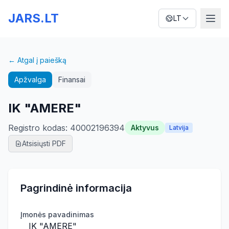
JARS.LT
LT
← Atgal į paiešką
Apžvalga
Finansai
IK "AMERE"
Registro kodas
:
40002196394
Aktyvus
Latvija
Atsisiųsti PDF
Pagrindinė informacija
Įmonės pavadinimas
IK "AMERE"