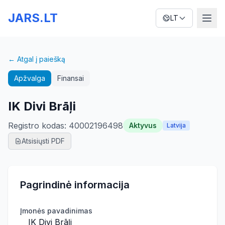
JARS.LT
LT
← Atgal į paiešką
Apžvalga
Finansai
IK Divi Brāļi
Registro kodas
:
40002196498
Aktyvus
Latvija
Atsisiųsti PDF
Pagrindinė informacija
Įmonės pavadinimas
IK Divi Brāļi