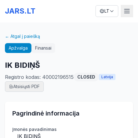
JARS.LT
LT
← Atgal į paiešką
Apžvalga
Finansai
IK BIDIŅŠ
Registro kodas
:
40002196515
CLOSED
Latvija
Atsisiųsti PDF
Pagrindinė informacija
Įmonės pavadinimas
IK BIDIŅŠ