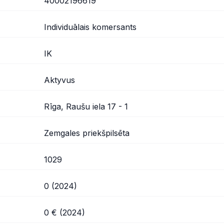
40002196619
Individuālais komersants
IK
Aktyvus
Rīga, Raušu iela 17 - 1
Zemgales priekšpilsēta
1029
0 (2024)
0 € (2024)