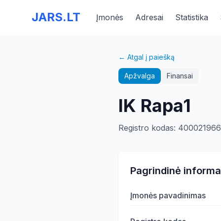
JARS.LT
Įmonės
Adresai
Statistika
← Atgal į paiešką
Apžvalga
Finansai
IK Rapa1
Registro kodas
:
400021966
Pagrindinė informa
Įmonės pavadinimas