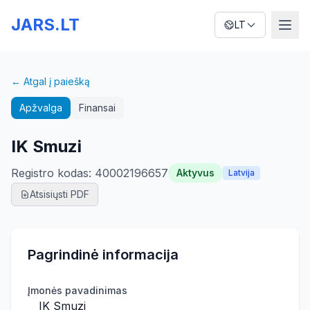
JARS.LT
LT
← Atgal į paiešką
Apžvalga
Finansai
IK Smuzi
Registro kodas
:
40002196657
Aktyvus
Latvija
Atsisiųsti PDF
Pagrindinė informacija
Įmonės pavadinimas
IK Smuzi