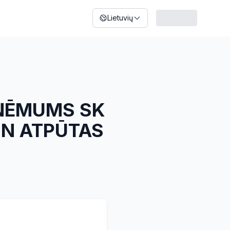
Lietuvių
ZŅĒMUMS SK
 UN ATPŪTAS