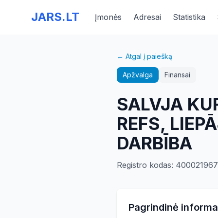
JARS.LT
Įmonės
Adresai
Statistika
← Atgal į paiešką
Apžvalga
Finansai
SALVJA KU
REFS, LIEP
DARBĪBA
Registro kodas
:
40002196
Pagrindinė informa