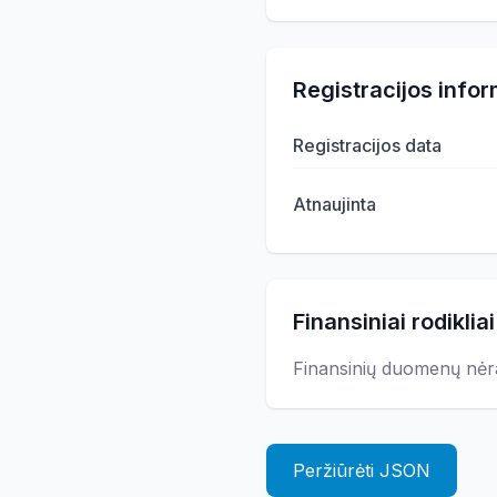
Registracijos infor
Registracijos data
Atnaujinta
Finansiniai rodikliai
Finansinių duomenų nėr
Peržiūrėti JSON