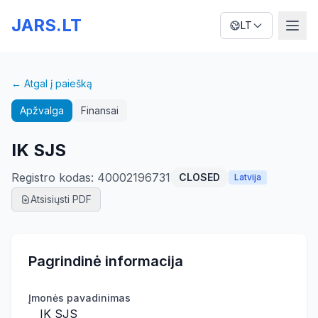
JARS.LT
LT
← Atgal į paiešką
Apžvalga
Finansai
IK SJS
Registro kodas
:
40002196731
CLOSED
Latvija
Atsisiųsti PDF
Pagrindinė informacija
Įmonės pavadinimas
IK SJS