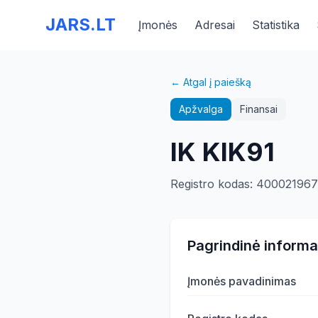
JARS.LT
Įmonės
Adresai
Statistika
← Atgal į paiešką
Apžvalga
Finansai
IK KIK91
Registro kodas
:
400021967
Pagrindinė informa
Įmonės pavadinimas