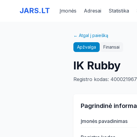
JARS.LT
Įmonės
Adresai
Statistika
← Atgal į paiešką
Apžvalga
Finansai
IK Rubby
Registro kodas
:
40002196
Pagrindinė informa
Įmonės pavadinimas