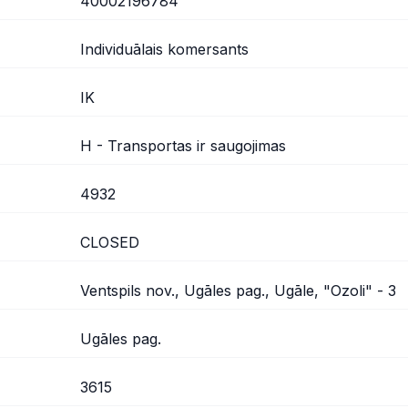
40002196784
Individuālais komersants
IK
H - Transportas ir saugojimas
4932
CLOSED
Ventspils nov., Ugāles pag., Ugāle, "Ozoli" - 3
Ugāles pag.
3615