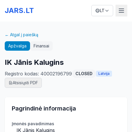
JARS.LT
LT
← Atgal į paiešką
Apžvalga
Finansai
IK Jānis Kalugins
Registro kodas
:
40002196799
CLOSED
Latvija
Atsisiųsti PDF
Pagrindinė informacija
Įmonės pavadinimas
IK Jānis Kalugins