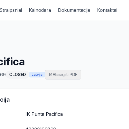
Straipsniai
Kainodara
Dokumentacija
Kontaktai
cifica
869
CLOSED
Atsisiųsti PDF
Latvija
cija
IK Punta Pacifica