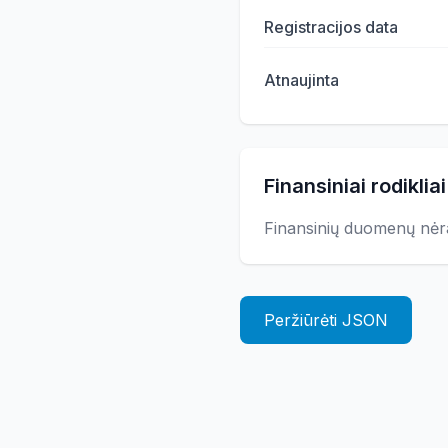
Registracijos data
Atnaujinta
Finansiniai rodikliai
Finansinių duomenų nėr
Peržiūrėti JSON