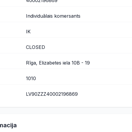
40002196869
Individuālais komersants
IK
CLOSED
Rīga, Elizabetes iela 10B - 19
1010
LV90ZZZ40002196869
macija