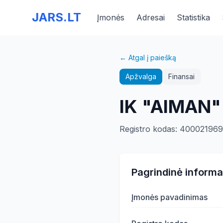
JARS.LT
Įmonės
Adresai
Statistika
← Atgal į paiešką
Apžvalga
Finansai
IK "AIMAN"
Registro kodas
:
40002196
Pagrindinė informa
Įmonės pavadinimas