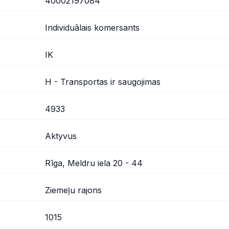
40002197084
Individuālais komersants
IK
H - Transportas ir saugojimas
4933
Aktyvus
Rīga, Meldru iela 20 - 44
Ziemeļu rajons
1015