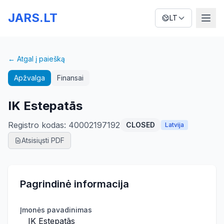
JARS.LT
LT
← Atgal į paiešką
Apžvalga
Finansai
IK Estepatās
Registro kodas
:
40002197192
CLOSED
Latvija
Atsisiųsti PDF
Pagrindinė informacija
Įmonės pavadinimas
IK Estepatās