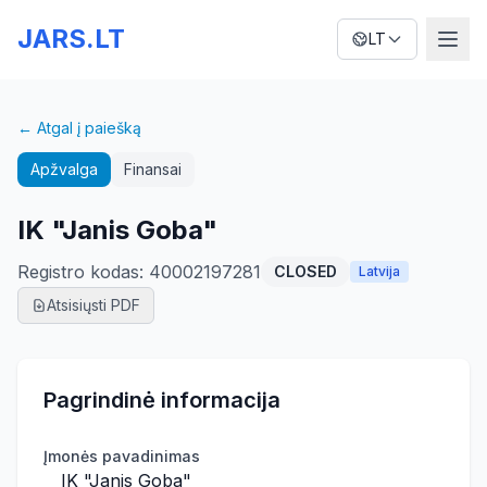
JARS.LT
LT
← Atgal į paiešką
Apžvalga
Finansai
IK "Janis Goba"
Registro kodas
:
40002197281
CLOSED
Latvija
Atsisiųsti PDF
Pagrindinė informacija
Įmonės pavadinimas
IK "Janis Goba"