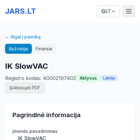
JARS.LT
LT
← Atgal į paiešką
Apžvalga
Finansai
IK SlowVAC
Registro kodas
:
40002197402
Aktyvus
Latvija
Atsisiųsti PDF
Pagrindinė informacija
Įmonės pavadinimas
IK SlowVAC