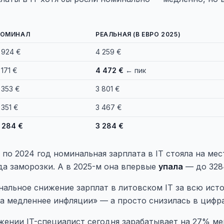
НОМИНАЛ
РЕАЛЬНАЯ (В ЕВРО 2025)
 924 €
4 259 €
 171 €
4 472 €
← пик
 353 €
3 801 €
 351 €
3 467 €
 284 €
3 284 €
 по 2024 год номинальная зарплата в IT стояла на мес
ода заморозки. А в 2025-м она впервые
упала
— до 328
нальное снижение зарплат в литовском IT за всю ис
а медленнее инфляции» — а просто снизилась в цифра
жении IT-специалист сегодня зарабатывает на 27% ме