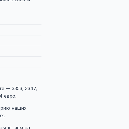
те — 3353, 3347,
4 евро.
торию наших
х.
ньше, чем на