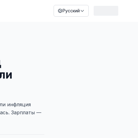
Русский
д
али
ли инфляция
лась. Зарплаты —