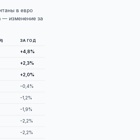
итаны в евро
а — изменение за
Я)
ЗА ГОД
+4,8%
+2,3%
+2,0%
−0,4%
−1,2%
−1,9%
−2,2%
−2,2%