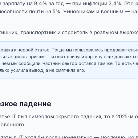
 зарплату на 8,4% за год — при инфляции 3,4%. Это 
пособности почти на 5%. Чиновникам и военным — на
тишник, транспортник и строитель в реальном выраж
равка к первой статье. Тогда мы пользовались предваритель
альные цифры пришли — и они сдвинули картину ещё дальше: г
, чем мы сообщали. Частный сектор остался там же. То есть ч
ько усилила вывод, а не смягчила его.
езкое падение
атье IT был символом скрытого падения, то в 2025-м 
ровенного.
латы в IT хотя бы росли номинально — медленно, но в