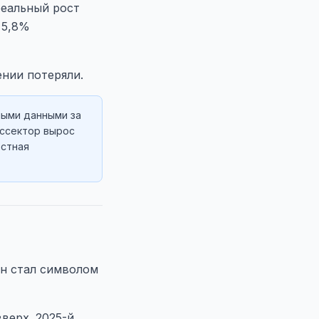
реальный рост
 5,8%
ении потеряли.
ными данными за
оссектор вырос
естная
он стал символом
верх. 2025-й