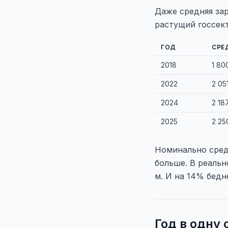
Даже средняя зар
растущий госсект
ГОД
СРЕ
2018
1 80
2022
2 05
2024
2 18
2025
2 25
Номинально средн
больше. В реальн
м. И на 14% бедне
Год в одну 