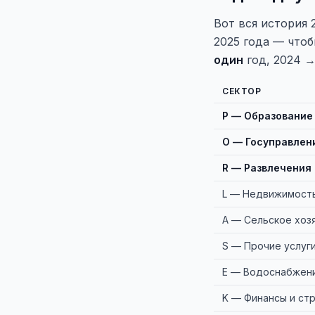
Вот вся история 
2025 года — чтоб
один
год, 2024 →
СЕКТОР
P — Образование
O — Госуправлен
R — Развлечения
L — Недвижимост
A — Сельское хоз
S — Прочие услуг
E — Водоснабжен
K — Финансы и ст