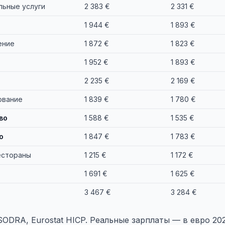
ьные услуги
2 383 €
2 331 €
1 944 €
1 893 €
ение
1 872 €
1 823 €
1 952 €
1 893 €
2 235 €
2 169 €
ование
1 839 €
1 780 €
во
1 588 €
1 535 €
о
1 847 €
1 783 €
естораны
1 215 €
1 172 €
1 691 €
1 625 €
3 467 €
3 284 €
, SODRA, Eurostat HICP. Реальные зарплаты — в евро 202