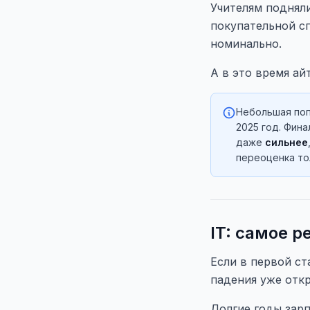
Учителям подняли
покупательной с
номинально.
А в это время ай
Небольшая поп
2025 год. Фин
даже
сильнее
переоценка тол
IT: самое р
Если в первой ст
падения уже отк
Долгие годы зарп