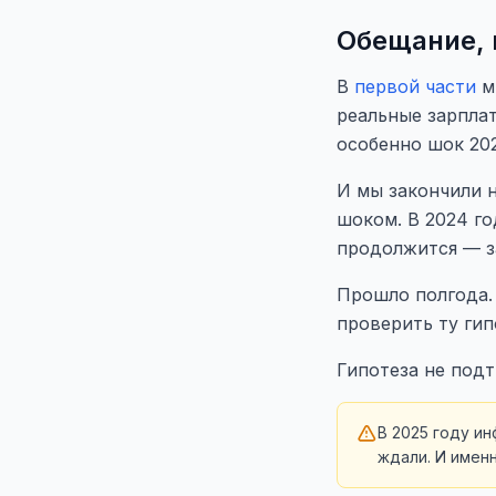
Обещание, 
В
первой части
мы
реальные зарплат
особенно шок 202
И мы закончили н
шоком. В 2024 го
продолжится — з
Прошло полгода.
проверить ту гип
Гипотеза не подт
В 2025 году ин
ждали. И имен