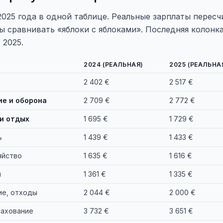
2025 года в одной таблице. Реальные зарплаты пересч
ы сравнивать «яблоки с яблоками». Последняя колонк
 2025.
2024 (РЕАЛЬНАЯ)
2025 (РЕАЛЬНА
2 402 €
2 517 €
ие и оборона
2 709 €
2 772 €
 и отдых
1 695 €
1 729 €
ь
1 439 €
1 433 €
яйство
1 635 €
1 616 €
и
1 361 €
1 335 €
ие, отходы
2 044 €
2 000 €
рахование
3 732 €
3 651 €