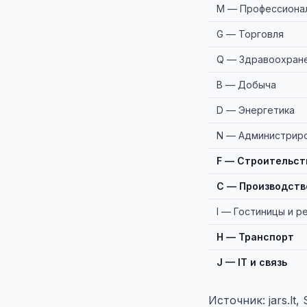
M — Профессионал
G — Торговля
Q — Здравоохран
B — Добыча
D — Энергетика
N — Администрир
F — Строительст
C — Производств
I — Гостиницы и р
H — Транспорт
J — IT и связь
Источник: jars.lt