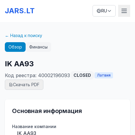
JARS.LT
RU
← Назад к поиску
Обзор
Финансы
IK AA93
Код реестра
:
40002196093
CLOSED
Латвия
Скачать PDF
Основная информация
Название компании
IK AA93