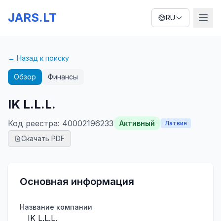
JARS.LT
RU
← Назад к поиску
Обзор
Финансы
IK L.L.L.
Код реестра
:
40002196233
Активный
Латвия
Скачать PDF
Основная информация
Название компании
IK L.L.L.