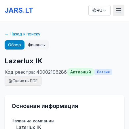
JARS.LT
RU
← Назад к поиску
Обзор
Финансы
Lazerlux IK
Код реестра
:
40002196286
Активный
Латвия
Скачать PDF
Основная информация
Название компании
Lazerlux IK