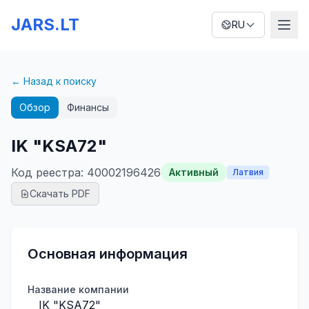
JARS.LT
RU
← Назад к поиску
Обзор
Финансы
IK "KSA72"
Код реестра
:
40002196426
Активный
Латвия
Скачать PDF
Основная информация
Название компании
IK "KSA72"