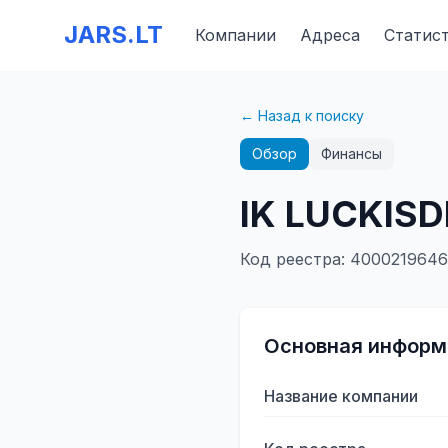
JARS.LT
Компании
Адреса
Статис
← Назад к поиску
Обзор
Финансы
IK LUCKISD
Код реестра
:
400021964
Основная информ
Название компании