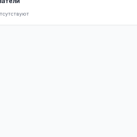
затели
тсутствуют