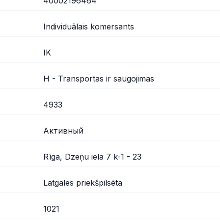
40002196464
Individuālais komersants
IK
H - Transportas ir saugojimas
4933
Активный
Rīga, Dzeņu iela 7 k-1 - 23
Latgales priekšpilsēta
1021