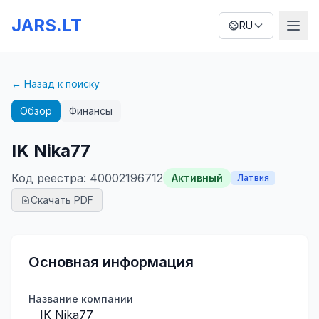
JARS.LT
RU
← Назад к поиску
Обзор
Финансы
IK Nika77
Код реестра
:
40002196712
Активный
Латвия
Скачать PDF
Основная информация
Название компании
IK Nika77