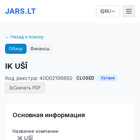
JARS.LT
RU
← Назад к поиску
Обзор
Финансы
IK UŠĪ
Код реестра
:
40002196892
CLOSED
Латвия
Скачать PDF
Основная информация
Название компании
IK UŠĪ