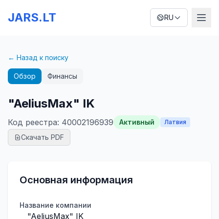
JARS.LT
RU
← Назад к поиску
Обзор
Финансы
"AeliusMax" IK
Код реестра
:
40002196939
Активный
Латвия
Скачать PDF
Основная информация
Название компании
"AeliusMax" IK