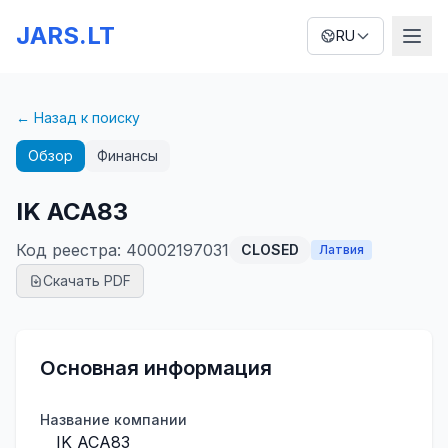
JARS.LT
RU
← Назад к поиску
Обзор
Финансы
IK ACA83
Код реестра
:
40002197031
CLOSED
Латвия
Скачать PDF
Основная информация
Название компании
IK ACA83