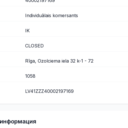
40002197169
Individuālais komersants
IK
CLOSED
Rīga, Ozolciema iela 32 k-1 - 72
1058
LV41ZZZ40002197169
 информация