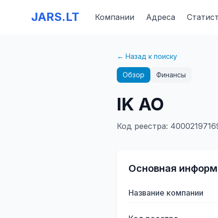
JARS.LT
Компании
Адреса
Статис
← Назад к поиску
Обзор
Финансы
IK AO
Код реестра
:
4000219716
Основная информ
Название компании