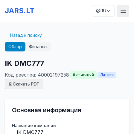
JARS.LT
RU
← Назад к поиску
Обзор
Финансы
IK DMC777
Код реестра
:
40002197258
Активный
Латвия
Скачать PDF
Основная информация
Название компании
IK DMC777