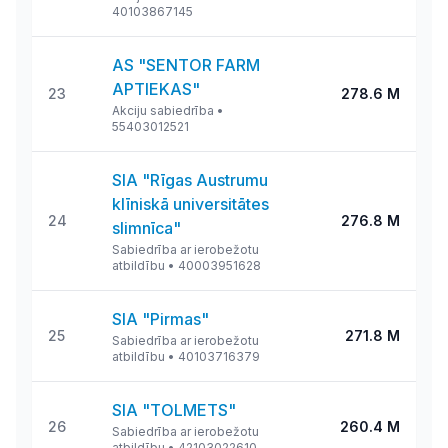
40103867145
AS "SENTOR FARM
APTIEKAS"
23
278.6 M
Akciju sabiedrība
•
55403012521
SIA "Rīgas Austrumu
klīniskā universitātes
24
276.8 M
slimnīca"
Sabiedrība ar ierobežotu
atbildību
•
40003951628
SIA "Pirmas"
25
271.8 M
Sabiedrība ar ierobežotu
atbildību
•
40103716379
SIA "TOLMETS"
26
260.4 M
Sabiedrība ar ierobežotu
atbildību
•
42103022610