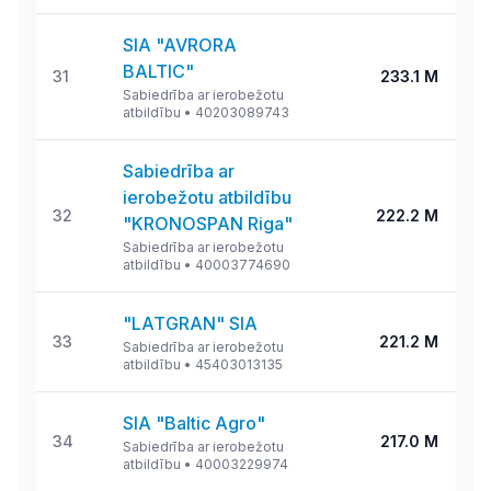
SIA "AVRORA
BALTIC"
31
233.1 M
Sabiedrība ar ierobežotu
atbildību
•
40203089743
Sabiedrība ar
ierobežotu atbildību
32
222.2 M
"KRONOSPAN Riga"
Sabiedrība ar ierobežotu
atbildību
•
40003774690
"LATGRAN" SIA
33
221.2 M
Sabiedrība ar ierobežotu
atbildību
•
45403013135
SIA "Baltic Agro"
34
217.0 M
Sabiedrība ar ierobežotu
atbildību
•
40003229974