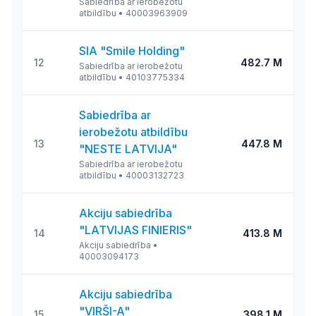
Sabiedrība ar ierobežotu
atbildību
•
40003963909
SIA "Smile Holding"
12
482.7 M
Sabiedrība ar ierobežotu
atbildību
•
40103775334
Sabiedrība ar
ierobežotu atbildību
13
447.8 M
"NESTE LATVIJA"
Sabiedrība ar ierobežotu
atbildību
•
40003132723
Akciju sabiedrība
"LATVIJAS FINIERIS"
14
413.8 M
Akciju sabiedrība
•
40003094173
Akciju sabiedrība
"VIRŠI-A"
15
398.1 M