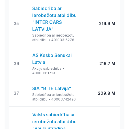
Sabiedrība ar
ierobežotu atbildību
"INTER CARS
35
216.9 M
LATVIJA"
Sabiedrība ar ierobežotu
atbildību
•
40103315276
AS Kesko Senukai
Latvia
36
216.7 M
Akciju sabiedrība
•
40003311719
SIA "BITE Latvija"
37
209.8 M
Sabiedrība ar ierobežotu
atbildību
•
40003742426
Valsts sabiedrība ar
ierobežotu atbildību
"Paula Stradiņa