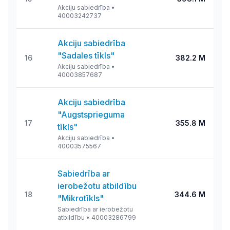
Akciju sabiedrība
•
40003242737
Akciju sabiedrība
"Sadales tīkls"
16
382.2 M
Akciju sabiedrība
•
40003857687
Akciju sabiedrība
"Augstsprieguma
17
355.8 M
tīkls"
Akciju sabiedrība
•
40003575567
Sabiedrība ar
ierobežotu atbildību
18
344.6 M
"Mikrotīkls"
Sabiedrība ar ierobežotu
atbildību
•
40003286799