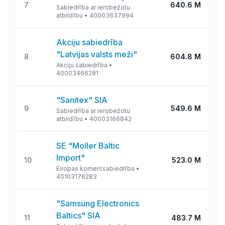
7
640.6 M
Sabiedrība ar ierobežotu
atbildību
•
40003637994
Akciju sabiedrība
"Latvijas valsts meži"
8
604.8 M
Akciju sabiedrība
•
40003466281
"Sanitex" SIA
9
549.6 M
Sabiedrība ar ierobežotu
atbildību
•
40003166842
SE "Moller Baltic
Import"
10
523.0 M
Eiropas komercsabiedrība
•
40103176283
"Samsung Electronics
Baltics" SIA
11
483.7 M