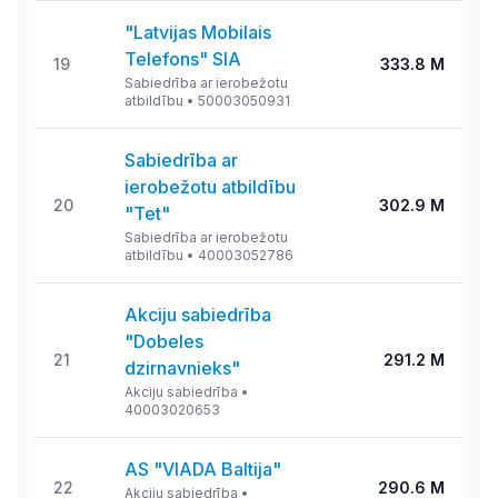
"Latvijas Mobilais
Telefons" SIA
19
333.8 M
Sabiedrība ar ierobežotu
atbildību
•
50003050931
Sabiedrība ar
ierobežotu atbildību
20
302.9 M
"Tet"
Sabiedrība ar ierobežotu
atbildību
•
40003052786
Akciju sabiedrība
"Dobeles
21
291.2 M
dzirnavnieks"
Akciju sabiedrība
•
40003020653
AS "VIADA Baltija"
22
290.6 M
Akciju sabiedrība
•