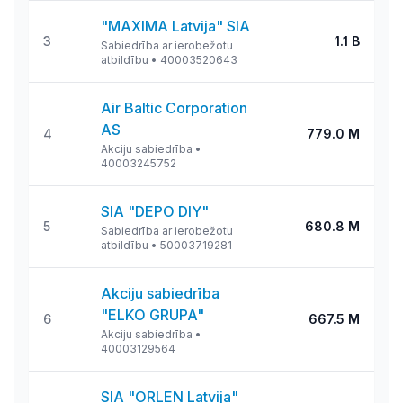
"MAXIMA Latvija" SIA
3
1.1 B
Sabiedrība ar ierobežotu
atbildību
•
40003520643
Air Baltic Corporation
AS
4
779.0 M
Akciju sabiedrība
•
40003245752
SIA "DEPO DIY"
5
680.8 M
Sabiedrība ar ierobežotu
atbildību
•
50003719281
Akciju sabiedrība
"ELKO GRUPA"
6
667.5 M
Akciju sabiedrība
•
40003129564
SIA "ORLEN Latvija"