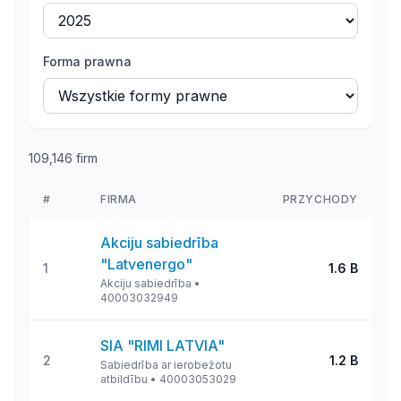
Forma prawna
109,146
firm
#
FIRMA
PRZYCHODY
Akciju sabiedrība
"Latvenergo"
1
1.6 B
Akciju sabiedrība
•
40003032949
SIA "RIMI LATVIA"
2
1.2 B
Sabiedrība ar ierobežotu
atbildību
•
40003053029