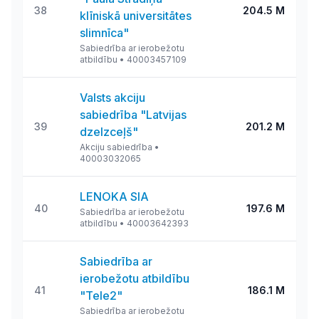
38
204.5 M
klīniskā universitātes
slimnīca"
Sabiedrība ar ierobežotu
atbildību
•
40003457109
Valsts akciju
sabiedrība "Latvijas
39
201.2 M
dzelzceļš"
Akciju sabiedrība
•
40003032065
LENOKA SIA
40
197.6 M
Sabiedrība ar ierobežotu
atbildību
•
40003642393
Sabiedrība ar
ierobežotu atbildību
41
186.1 M
"Tele2"
Sabiedrība ar ierobežotu