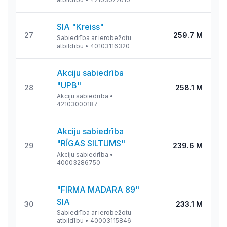
SIA "Kreiss"
27
259.7 M
Sabiedrība ar ierobežotu
atbildību
•
40103116320
Akciju sabiedrība
"UPB"
28
258.1 M
Akciju sabiedrība
•
42103000187
Akciju sabiedrība
"RĪGAS SILTUMS"
29
239.6 M
Akciju sabiedrība
•
40003286750
"FIRMA MADARA 89"
SIA
30
233.1 M
Sabiedrība ar ierobežotu
atbildību
•
40003115846