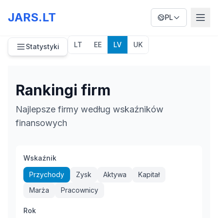
JARS.LT
PL
LT
EE
LV
UK
Statystyki
Rankingi firm
Najlepsze firmy według wskaźników
finansowych
Wskaźnik
Przychody
Zysk
Aktywa
Kapitał
Marża
Pracownicy
Rok