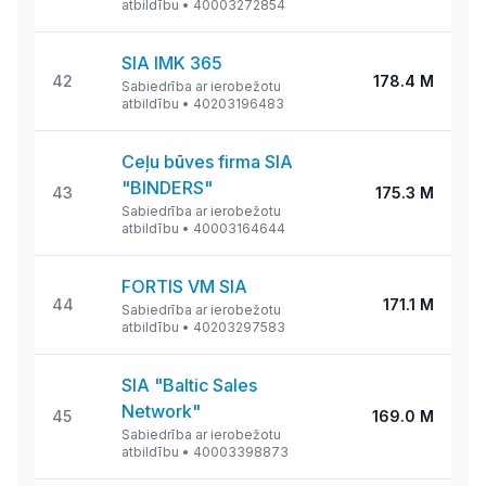
atbildību
•
40003272854
SIA IMK 365
42
178.4 M
Sabiedrība ar ierobežotu
atbildību
•
40203196483
Ceļu būves firma SIA
"BINDERS"
43
175.3 M
Sabiedrība ar ierobežotu
atbildību
•
40003164644
FORTIS VM SIA
44
171.1 M
Sabiedrība ar ierobežotu
atbildību
•
40203297583
SIA "Baltic Sales
Network"
45
169.0 M
Sabiedrība ar ierobežotu
atbildību
•
40003398873