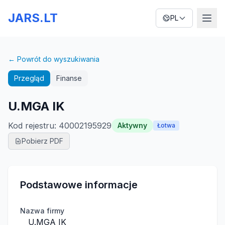
JARS.LT
PL
← Powrót do wyszukiwania
Przegląd
Finanse
U.MGA IK
Kod rejestru
:
40002195929
Aktywny
Łotwa
Pobierz PDF
Podstawowe informacje
Nazwa firmy
U.MGA IK