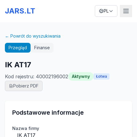
JARS.LT
PL
← Powrót do wyszukiwania
Przegląd
Finanse
IK AT17
Kod rejestru
:
40002196002
Aktywny
Łotwa
Pobierz PDF
Podstawowe informacje
Nazwa firmy
IK AT17