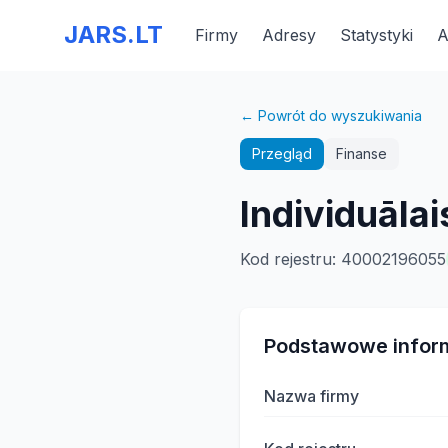
JARS.LT
Firmy
Adresy
Statystyki
A
← Powrót do wyszukiwania
Przegląd
Finanse
Individuāla
Kod rejestru
:
40002196055
Podstawowe infor
Nazwa firmy