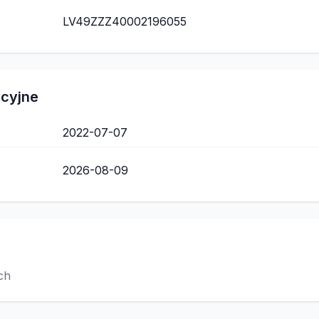
LV49ZZZ40002196055
acyjne
2022-07-07
2026-08-09
ch