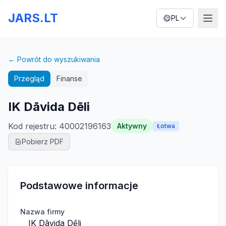
JARS.LT
PL
← Powrót do wyszukiwania
Przegląd
Finanse
IK Dāvida Dēli
Kod rejestru
:
40002196163
Aktywny
Łotwa
Pobierz PDF
Podstawowe informacje
Nazwa firmy
IK Dāvida Dēli