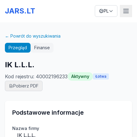
JARS.LT
PL
← Powrót do wyszukiwania
Przegląd
Finanse
IK L.L.L.
Kod rejestru
:
40002196233
Aktywny
Łotwa
Pobierz PDF
Podstawowe informacje
Nazwa firmy
IK L.L.L.