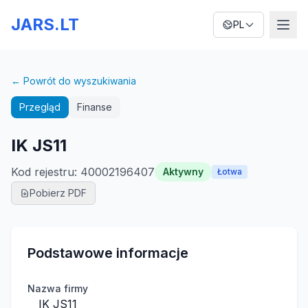
JARS.LT
PL
← Powrót do wyszukiwania
Przegląd
Finanse
IK JS11
Kod rejestru
:
40002196407
Aktywny
Łotwa
Pobierz PDF
Podstawowe informacje
Nazwa firmy
IK JS11