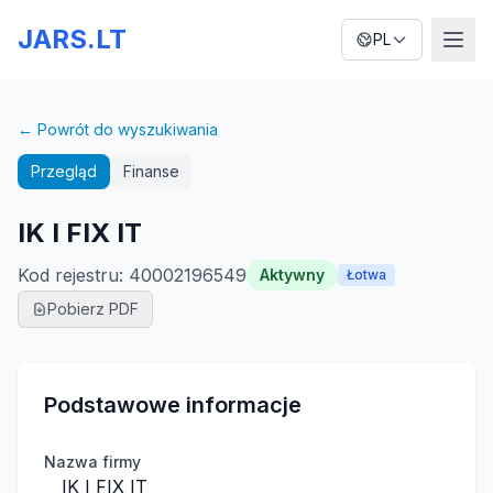
JARS.LT
PL
← Powrót do wyszukiwania
Przegląd
Finanse
IK I FIX IT
Kod rejestru
:
40002196549
Aktywny
Łotwa
Pobierz PDF
Podstawowe informacje
Nazwa firmy
IK I FIX IT