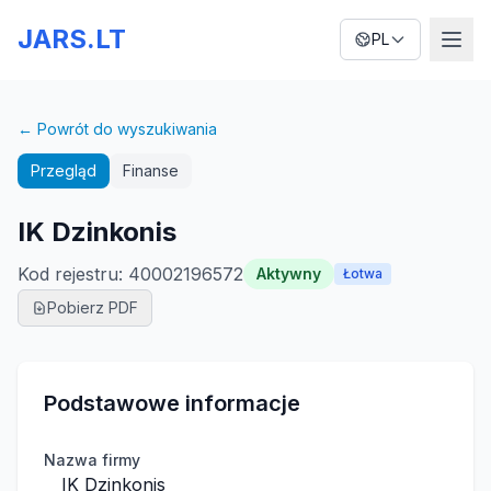
JARS.LT
PL
← Powrót do wyszukiwania
Przegląd
Finanse
IK Dzinkonis
Kod rejestru
:
40002196572
Aktywny
Łotwa
Pobierz PDF
Podstawowe informacje
Nazwa firmy
IK Dzinkonis