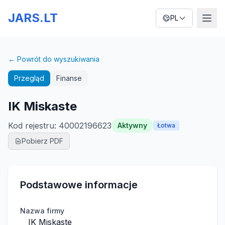
JARS.LT
PL
← Powrót do wyszukiwania
Przegląd
Finanse
IK Miskaste
Kod rejestru
:
40002196623
Aktywny
Łotwa
Pobierz PDF
Podstawowe informacje
Nazwa firmy
IK Miskaste