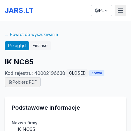
JARS.LT
PL
← Powrót do wyszukiwania
Przegląd
Finanse
IK NC65
Kod rejestru
:
40002196638
CLOSED
Łotwa
Pobierz PDF
Podstawowe informacje
Nazwa firmy
IK NC65