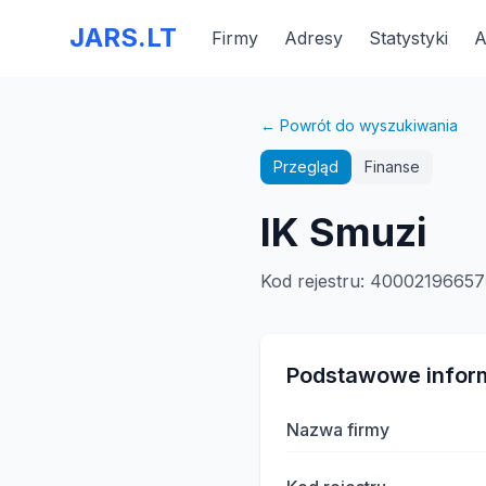
JARS.LT
Firmy
Adresy
Statystyki
A
← Powrót do wyszukiwania
Przegląd
Finanse
IK Smuzi
Kod rejestru
:
40002196657
Podstawowe infor
Nazwa firmy