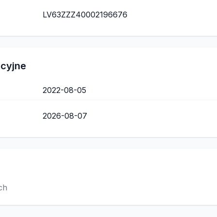
LV63ZZZ40002196676
acyjne
2022-08-05
2026-08-07
ch