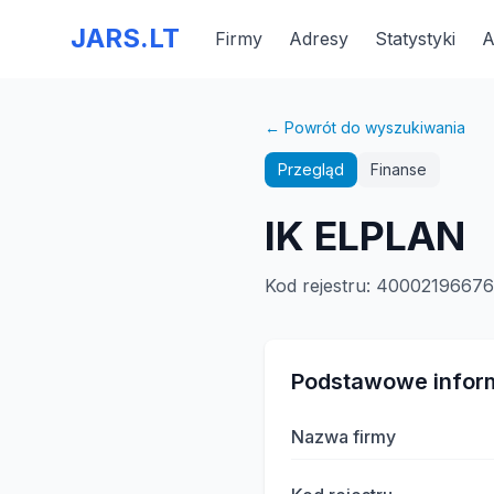
JARS.LT
Firmy
Adresy
Statystyki
A
← Powrót do wyszukiwania
Przegląd
Finanse
IK ELPLAN
Kod rejestru
:
40002196676
Podstawowe infor
Nazwa firmy